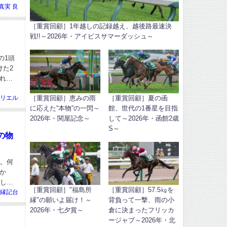
真実 良
［重賞回顧］1年越しの記録越え、越後路最速決
戦!!～2026年・アイビスサマーダッシュ～
の1頭
けた2
れ絶
［重賞回顧］恵みの雨
［重賞回顧］夏の函
リエル
に応えた“本物”の一閃～
館、世代の1番星を目指
2026年・関屋記念～
して～2026年・函館2歳
S～
の物
る。何
か
躍した
［重賞回顧］"福島所
［重賞回顧］57.5㎏を
縁記台
縁"の願いよ届け！～
背負って一撃、雨の小
2026年・七夕賞～
倉に決まったフリッカ
ージャブ～2026年・北