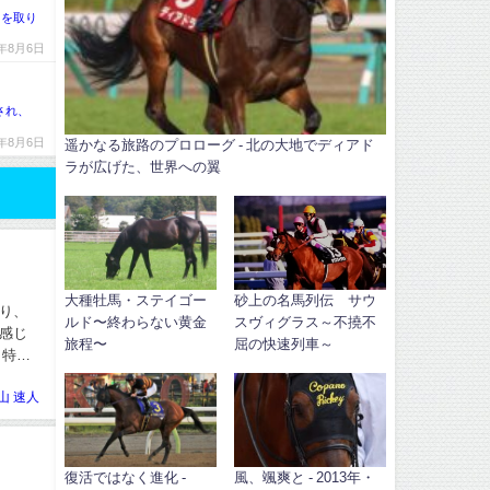
ちを取り
6年8月6日
され、
6年8月6日
遥かなる旅路のプロローグ - 北の大地でディアド
ラが広げた、世界への翼
大種牡馬・ステイゴー
砂上の名馬列伝 サウ
り、
ルド〜終わらない黄金
スヴィグラス～不撓不
感じ
旅程〜
屈の快速列車～
。特に
山 速人
復活ではなく進化 -
風、颯爽と - 2013年・