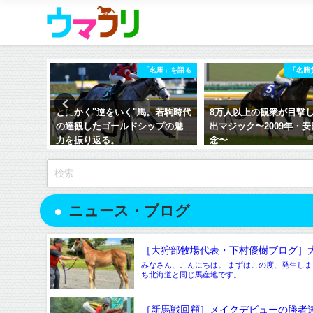
勝負」を語る
「名馬」を語る
「名勝
。 ～２
とにかく"逆をいく"馬。若駒時代
8万人以上の観衆が目撃
せて
の達観したゴールドシップの魅
出マジック〜2009年・
力を振り返る。
念〜
2023年5月26日
2020年6月6日
ニュース・ブログ
［大狩部牧場代表・下村優樹ブログ］大
みなさん、こんにちは。 まずはこの度、発生し
ち北海道と同じ馬産地です。...
［新馬戦回顧］メイクデビューの勝者達(202