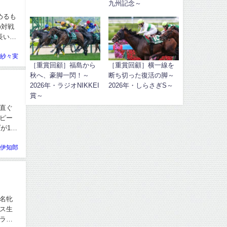
九州記念～
めるも
の対戦
長い歴
 紗々実
［重賞回顧］福島から
［重賞回顧］横一線を
秋へ、豪脚一閃！～
断ち切った復活の脚～
2026年・ラジオNIKKEI
2026年・しらさぎS～
賞～
直ぐ
スピー
が1分
 伊知郎
名牝
ス生
ラ一