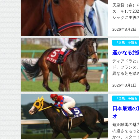
天皇賞（春）
ス、そして20
シックに主役
一人に数えられ
2026年8月2日
「名馬」を語る
遥かなる旅
ディアドラと
ド、フランス
異なる芝を踏
もはや珍しい時
2026年8月1日
「名馬」を語る
日本最速の
オ
短距離馬の魅
の速さをもっ
かべ、スター