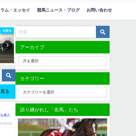
コラム・エッセイ
競馬ニュース・ブログ
お問い合わせ
」を語る
「名馬」を語る
「名勝負
アーカイブ
想う〜
馬産地・青森より、愛をこめ
きみがいない未来と、パン
〜
て。 - 青森県出身の2歳女王・タ
ッサのこと - 2022年・天皇
ムロチェリー
（秋）
2023年1月3日
2022年11月2日
カテゴリー
見る
語り継がれし「名馬」たち
州も私た
6年8月6日