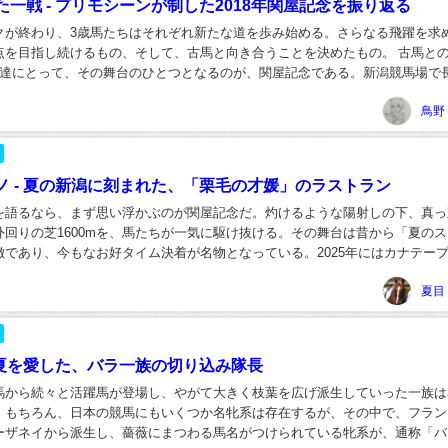
一戦 - プリモシーンが制した2018年関屋記念を振り返る
クが終わり、3歳馬たちはそれぞれ新たな道を歩み始める。さらなる飛躍を求
点を目指し続けるもの、そして、古馬と向き合うことを決めたもの。 古馬と
馬達にとって、その舞台のひとつとなるのが、関屋記念である。新潟競馬場で
この一戦は、古馬たちが秋へと向けた足掛かり...
鳥野
ノ - 夏の新潟に刻まれた、「栗毛の才媛」のラストラン
を語るなら、まず思い浮かぶのが関屋記念だ。灼けるような陽射しの下、真っ
外回りの芝1600mを、馬たちが一気に駆け抜ける。その舞台は昔から「夏の
徴であり、今もなお好タイム決着が名物となっている。2025年にはカナテープ
スレコードで駆け抜け、観客を沸かせた。...
夏目
- 夏を愛した、バラ一族の切り込み隊長
馬から続々と活躍馬が登場し、やがて大きく枝葉を広げ派生していった一族は
。もちろん、日本の競馬にもいくつか名牝系は存在するが、その中で、フラン
ーザネイから派生し、薔薇にまつわる馬名がつけられている牝系が、通称「バ