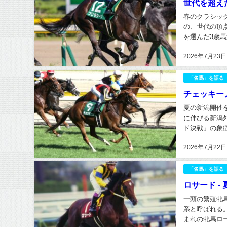
世代を超えた
春のクラシッ
の、世代の頂
を選んだ3歳
史を重ねてきた
2026年7月23日
「名馬」を語る
チェッキー
夏の新潟開催
に伸びる新潟
ド決戦」の象
31秒0のコー
2026年7月22日
「名馬」を語る
ロサード 
一頭の繁殖牝
系と呼ばれる
まれの牝馬ロ