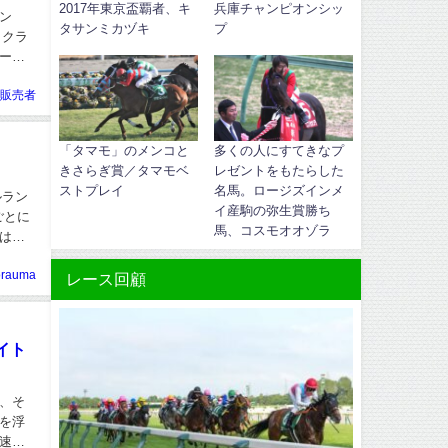
2017年東京盃覇者、キ
兵庫チャンピオンシッ
ン
タサンミカヅキ
プ
もクラ
ーの
販売者
「タマモ」のメンコと
多くの人にすてきなプ
きさらぎ賞／タマモベ
レゼントをもたらした
ストプレイ
名馬。ロージズインメ
ルラン
イ産駒の弥生賞勝ち
ごとに
馬、コスモオオゾラ
は、
orauma
レース回顧
イト
、そ
を浮
速し