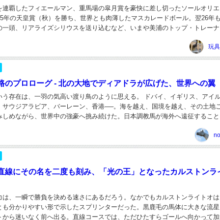
を連覇したフィエールマン、重馬場の皐月賞を豪快に差し切ったソールオリエ
25年の天皇賞（秋）を勝ち、世界とも肉薄したマスカレードボール。翌26年
の一頭、リアライズシリウスを送り込むなど、いまや美浦のトップ・トレーナ
る手塚貴久調教師。 その資質は開業当初からす...
玩具
路のプロローグ - 北の大地でディアドラが広げた、世界への翼
いう存在は、一羽の気高い渡り鳥のように思える。 ドバイ、イギリス、アイ
、サウジアラビア、バーレーン、香港──。海を越え、国境を越え、その土地
みしめながら、世界中の強豪へ挑み続けた。日本調教馬が海外へ遠征すること
代ではない。それでも、これほど長く、一つの場...
n
直線にその名を二度も刻み、「光の王」となったカルストンラ
力は、一瞬で勝負を決める速さにあるだろう。なかでもカルストンライトオは
とも分かりやすい形で示したスプリンターだった。黒鹿毛の馬体に大きな流星
トから迷いなく前へ出る。直線コースでは、ただひたすらゴールへ向かって加