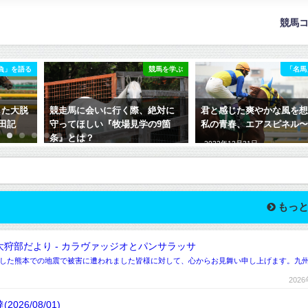
競馬
負」を語る
競馬を学ぶ
「名馬
した大脱
競走馬に会いに行く際、絶対に
君と感じた爽やかな風を
安田記
守ってほしい『牧場見学の9箇
私の青春、エアスピネル
条』とは？
2022年12月31日
2021年4月4日
もっと
狩部だより - カラヴァッジオとパンサラッサ
ました熊本での地震で被害に遭われました皆様に対して、心からお見舞い申し上げます。九
202
6/08/01)