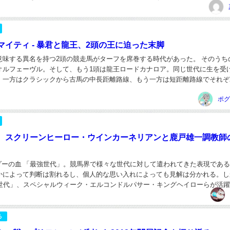
は、駆け引きというよりも、純粋なスピードそのもの...
マイティ - 暴君と龍王、2頭の王に迫った末脚
意味する異名を持つ2頭の競走馬がターフを席巻する時代があった。 そのうち
オルフェーヴル。そして、もう1頭は龍王ロードカナロア。同じ世代に生を受
、一方はクラシックから古馬の中長距離路線、もう一方は短距離路線でそれぞ
力を堅持していた。 むろん、そのような時代...
ポグ
。スクリーンヒーロー・ウインカーネリアンと鹿戸雄一調教師
ンダーの血 「最強世代」。競馬界で様々な世代に対して遣われてきた表現であ
かによって判断は割れるし、個人的な思い入れによっても見解は分かれる。し
8世代」、スペシャルウィーク・エルコンドルパサー・キングヘイローらが活
シック世代がその候補の一角であることは衆目の...
る