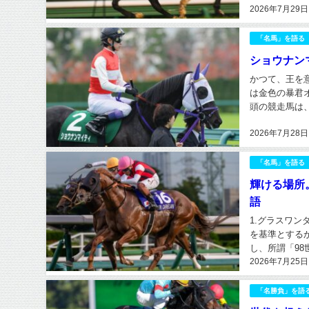
2026年7月29日
ていく。その姿
「名馬」を語る
ショウナン
かつて、王を
は金色の暴君
頭の競走馬は
対的とも言える
2026年7月28日
「名馬」を語る
輝ける場所
語
1.グラスワ
を基準とする
し、所謂「9
2026年7月25日
1998年クラ
「名勝負」を語