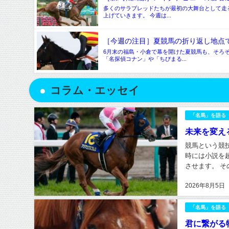
多くのサラブレッドたちが最初の大舞台として走
上げていきます。 今週は...
［今週の注目］夏競馬の折り返し地点で
6月末の福島・小倉で幕を開けた夏競馬も、そろ
「名探偵コナン」や「ちびまる...
コラム・エッセイ
「名馬」を語る
未来を変える
競馬という競
時には小説を
させます。 
生産者にとって
2026年8月5日
「名馬」を語る
君に繋がる物