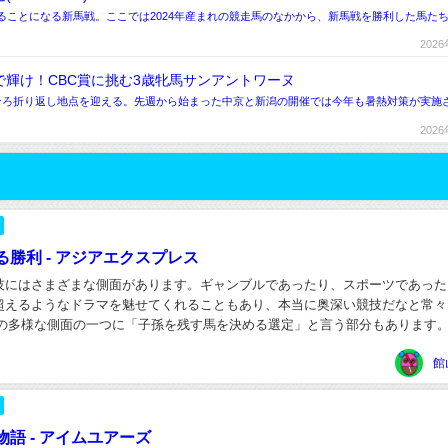
ることになる新馬戦。ここでは2024年産まれの競走馬のなかから、新馬戦を勝利した馬た
202
輝け！CBC賞に挑む3歳牝馬サンアントワーヌ
そろ折り返し地点を迎える。先週から始まった中京と新潟の開催では今年も暑熱対策が実施
202
勝利 - アジアエクスプレス
技にはさまざまな側面があります。ギャンブルであったり、スポーツであった
超えるようなドラマを魅せてくれることもあり、本当に奥深い競技だなと常々
その多様な側面の一つに「子孫を残す馬を決める選定」と言う部分もあります
は生産した馬が高く売れるかどうか、活躍するかど...
館
語 - アイムユアーズ