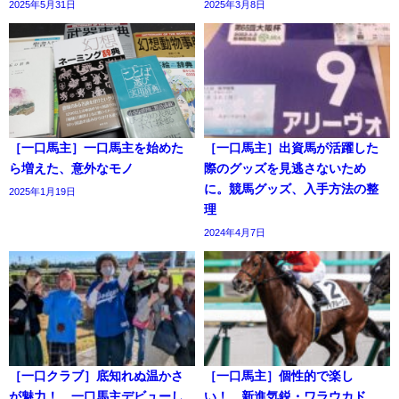
2025年5月31日
2025年3月8日
［一口馬主］一口馬主を始めた
［一口馬主］出資馬が活躍した
ら増えた、意外なモノ
際のグッズを見逃さないため
に。競馬グッズ、入手方法の整
2025年1月19日
理
2024年4月7日
［一口クラブ］底知れぬ温かさ
［一口馬主］個性的で楽し
が魅力！ 一口馬主デビューし
い！ 新進気鋭・ワラウカド