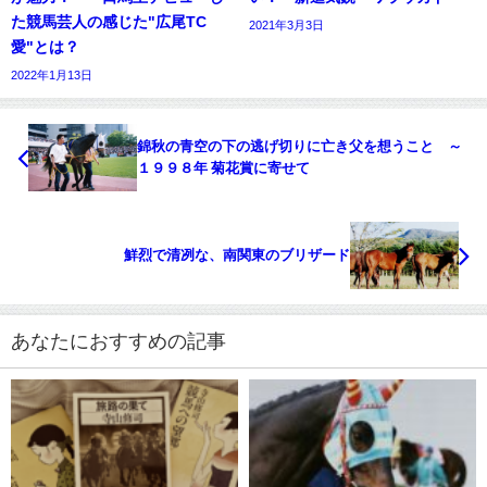
た競馬芸人の感じた"広尾TC
2021年3月3日
愛"とは？
2022年1月13日
錦秋の青空の下の逃げ切りに亡き父を想うこと ～
１９９８年 菊花賞に寄せて
鮮烈で清冽な、南関東のブリザード
あなたにおすすめの記事