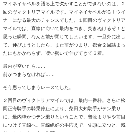
マイネイサベルを語る上で欠かすことができないのは、２
回のヴィクトリアマイルです。マイネイサベルがＧⅠウイ
ナーになる最大のチャンスでした。１回目のヴィクトリア
マイルでは、直線に向いて最内をつき、突きぬけるぞ！と
思った瞬間、なんと前が閉じてしまいます。一旦外に出し
て、伸びようとしたら、また前がつまり、都合２回詰まっ
たにもかかわらず、凄い勢いで伸びてきて６着。
最内が空いたら……
前がつまらなければ……
そう思ってしまうレースでした。
２回目のヴィクトリアマイルでは、最内一番枠。さらに松
岡正海騎手の騎乗停止により、柴田大知騎手がテン乗り
に。最内枠かつテン乗りということで、普段よりやや前目
につけて直線へ。直線絶好の手応えで、先頭に立つと、残