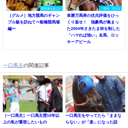
競馬場を楽しむ
「名馬」を語る
［グルメ］地方競馬のギャン
単勝万馬券の伏兵評価をひっ
ブル飯を訪ねて〜船橋競馬場
くり返せ！ 強豪馬が集まっ
編〜
た2004年さきたま杯を制した
「ハマれば強い」名馬、ロッ
キーアピール
一口馬主
の関連記事
［一口馬主］一口馬主歴10年以
一口馬主をやってたら「ままな
上の私が重視したいもの
らない」が「楽」になった話