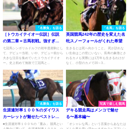
「名勝負」を語る
「名馬」を語る
［トウカイテイオー伝説］伝説
英国競馬242年の歴史を変えた名
の第二章＝古馬初戦。強すぎた
牝スノーフォールがくれた希望
内容と「落とし穴」。1992年・
七冠馬シンボリルドルフの初年度産駒とし
生きるとは死へ向かうこと。 死が訪れな
て、デビュー当初、いや、デビュー前から
い生命はこの世にいない。長寿の象徴とさ
産経大阪杯を振り返る
大きな注目を集めていたトウカイテイオ
れるカメも実際には1万年も生きるわけが
ー。史上初めて無敗で三冠馬と...
なく、小型のカメで20～3...
「名勝負」を語る
写真で楽しむ競馬
生涯連対率１００％のダイワス
デキる競走馬はメンコで魅せ
カーレットが魅せたベストレー
る〜基本編〜
ス／２００７年エリザベス女王
■生涯連対率１００％の「重み」 競馬とい
「オシャレな馬」という言葉からあなたは
う舞台に置いて、生涯連対率１００％、つ
どんな馬を思い浮かべますか？ヘアアレン