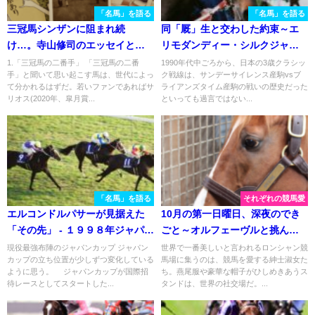
「名馬」を語る
「名馬」を語る
三冠馬シンザンに阻まれ続
同「厩」生と交わした約束～エ
け…。寺山修司のエッセイと振
リモダンディー・シルクジャス
り返る「元祖二番手」ウメノチ
ティス〜
1.「三冠馬の二番手」 「三冠馬の二番
1990年代中ごろから、日本の3歳クラシッ
手」と聞いて思い起こす馬は、世代によっ
ク戦線は、サンデーサイレンス産駒vsブ
カラの馬生
て分かれるはずだ。若いファンであればサ
ライアンズタイム産駒の戦いの歴史だった
リオス(2020年、皐月賞...
といっても過言ではない...
「名馬」を語る
それぞれの競馬愛
エルコンドルパサーが見据えた
10月の第一日曜日、深夜のでき
「その先」 - １９９８年ジャパン
ごと～オルフェーヴルと挑んだ
カップ
凱旋門賞～
現役最強布陣のジャパンカップ ジャパン
世界で一番美しいと言われるロンシャン競
カップの立ち位置が少しずつ変化している
馬場に集うのは、競馬を愛する紳士淑女た
ように思う。 ジャパンカップが国際招
ち。燕尾服や豪華な帽子がひしめきあうス
待レースとしてスタートした...
タンドは、世界の社交場だ。...