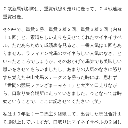
２歳新馬戦以降は、重賞戦線を走りに走って、２４戦連続
重賞出走。
その中で、重賞３勝、重賞２着２回、重賞３着３回（内Ｇ
Ⅰ１回）と、素晴らしい走りを見せてくれたマイネイサベ
ル。ただあらためて成績表を見ると、一番人気は１回もあ
りません。ラフィアン牝馬のマイネらしい人気のなさ、と
いったところでしょうか。そのおかげで馬券でも美味しい
思いをさせてもらいましたし、あまりの人気のなさに怒り
すら覚えた中山牝馬ステークスを勝った時には、思わず
「世間の競馬ファンざまーみろ！」と大声で口走りなが
ら、口取り集合場所に走っていきました。今となっては時
効ということで、ここに記させてください（笑）
私は１０年近く一口馬主を経験して、出資した馬は合計１
０勝以上していますが、口取りはマイネイサベルの２回し