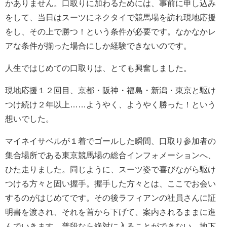
かありません。口取りに加わるためには、事前に申し込み
をして、当日はスーツにネクタイで競馬場を訪れ現地応援
をし、その上で勝つ！という条件が必要です。なかなかレ
アな条件が揃った場合にしか経験できないのです。
人生ではじめての口取りは、とても興奮しました。
現地応援１２回目、京都・阪神・福島・新潟・東京と駆け
つけ続け２年以上……ようやく、ようやく勝った！という
想いでした。
マイネイサベルが１着でゴールした瞬間、口取り参加者の
集合場所である東京競馬場の総合インフォメーションへ、
ひた走りました。同じように、スーツ姿で喜びながら駆け
つける方々と固い握手。握手した方々とは、ここでお会い
するのがはじめてです。その後ラフィアンの社員さんに証
明書を渡され、それを首から下げて、案内されるままに進
んでいきます。普段なら絶対に入ることができない、地下